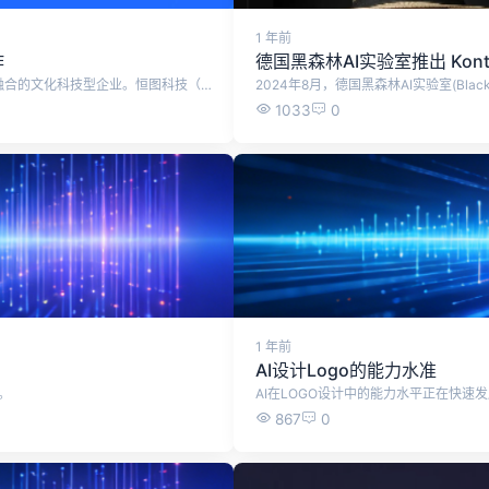
1 年前
作
德国黑森林AI实验室推出 Konte
恒图科技是一家专注于数字创意视觉内容创作与人工智能技术融合的文化科技型企业。恒图科技（成都恒图科技有限责任公司）在数字视觉内容创作和人工智能领域具有全球影响力，尤其以其核心产品Fotor而闻名。 这里是公司及业务概览： 类别 详细信息 公司名称 成都恒图科技有限责任公司 成立时间 2009年 创始人/CEO 段江 公司定位 专注于视觉内容创作与人工智能融合创新的科技型企业 核心产品 Fotor (图片处理与设计软件)、Clipfly (AI视频制作平台) 技术核心 HDR（高动态范围图像）技术、生成式人工智能(AIGC) 市场与用户 覆盖全球200多个国家和地区，用户量约7-8亿，绝大部分为海外用户 主要荣誉 2025年福布斯中国人工智能科技企业TOP50、德勤中国高科技高成长50强 ? 发展历程与核心优势 恒图科技的发展历程，是一部深耕技术、顺势而为的进化史。 技术奠基与出海：公司自成立起就专注于图像处理技术，尤其在HDR（高动态范围图像）技术领域拥有领先的核心专利。早期，团队就做出了一个关键决策：主攻海外市场，打造标准化的产品。其产品因操作简单、效果专业，迅速获得了海外用户的认可，BBC曾将Fotor誉为“Photoshop的后继者”。 拥抱AI浪潮：当生成式人工智能（AIGC）兴起时，恒图科技展现了强大的技术敏锐度和快速反应能力。他们在2022年10月就为Fotor上线了AI功能，并逐步将产品从单一的图片编辑，拓展为涵盖AI文生图、AI文生视频等超100种功能的一站式AI视觉内容创作平台。这不仅吸引了更多用户，也让他们成为国内为数不多在该领域实现规模化盈利的企业。 强大的技术合作：为了支撑全球海量用户的创作需求，恒图科技与火山引擎展开了深度合作。火山引擎为其提供了强大的AI算力保障，支撑了恒图超过80%的推理和训练任务。这一合作显著提升了其AI视频生成的能力与质量，帮助恒图实现了用户付费转化率提升23%、AI人均视频生成次数提升12%的亮眼成绩。 ?️ 主要产品与应用 恒图科技的产品矩阵紧密围绕“让创作更简单”这一核心目标展开。 Fotor：这是恒图科技的旗舰产品。它不仅仅是一个修图工具，更是一个覆盖网页端、移动端和桌面端的一体化设计平台。通过引入AI技术，Fotor极大地降低了专业设计的门槛，让没有任何设计背景的普通用户也能轻松制作海报、社交媒体图片等。 Clipfly：这是恒图科技推出的一站式AI视频制作平台。它集成了文生视频、图生视频、自动字幕、视频编辑等功能，让一个人、一台电脑就能快速完成具有电影质感的视频创作，极大地降低了视频创作的成本和门槛。该产品在文旅宣传、内容创作等领域有很好的应用前景。 ? 行业影响与未来前景 恒图科技的成功，不仅在于商业上的成就，更在于其带来的行业变革与文化价值。 推动创作“智能化”：恒图科技将自己定位为数字创意创作“智能化”的推动者。如果说Photoshop代表了“专业化”，Canva代表了“平民化”，那么Fotor的目标就是通过AI技术，将视觉内容创作带入“全民皆可为的智能化时代”。 架起文化出海桥梁：恒图科技的产品拥有庞大的海外用户群，这使其成为中国文化出海的一个独特渠道。通过Fotor、Clipfly等产品，中国传统的文化元素、IP可以以图像、视频等更易被接受的形式传播到全球，促进跨文化的交流与理解。 （ 图片来源：fotor.com.cn ）
1033
0
1 年前
AI设计Logo的能力水准
型。
867
0