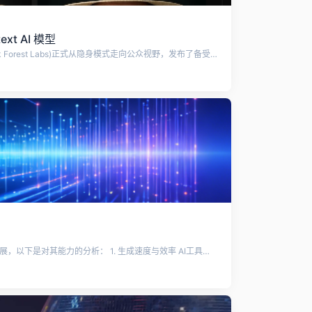
xt AI 模型
2024年8月，德国黑森林AI实验室(Black Forest Labs)正式从隐身模式走向公众视野，发布了备受瞩目的FLUX.1模型套件。这套模型在各个方面都达到了新的行业标准，迅速在AI图像生成领域掀起波澜。FLUX.1模型在用户评价中超越了Midjourney和OpenAI的DALL-E，在Hugging Face平台上的下载量占据榜首。 黑森林AI实验室在今年五月份推出的名为“Kontext”的AI模型系列，不仅能生成图像，还能在图像生成之后进行复杂的编辑。这种双重能力让Kontext在拥挤的AI视觉模型市场中脱颖而出，与市面上的DALL·E或Stable Diffusion不同，Kontext在统一架构中同时训练图像生成和编辑任务，实现更准确的图像理解与上下文编辑能力。 .
AI在LOGO设计中的能力水平正在快速发展，以下是对其能力的分析： 1. 生成速度与效率 AI工具能够在短时间内生成多个LOGO选项，极大地提高了设计效率。用户只需输入品牌名称、行业和偏好颜色，AI便能快速提供多种设计方案，节省了大量的人工设计时间。 2. 可定制性 许多AI LOGO生成器允许用户对生成的LOGO进行高度定制，包括颜色、字体和图形元素的调整。这种灵活性使得用户能够创建符合品牌形象的独特LOGO。 3. 可访问性 AI LOGO设计工具的普及使得即使没有设计经验的用户也能轻松创建专业的LOGO。这些工具通常提供直观的界面和简单的操作流程，降低了设计的门槛。 4. 设计质量 虽然AI生成的LOGO在速度和可定制性上表现出色，但它们的设计质量可能会因算法的限制而有所差异。某些AI工具可能生成的LOGO较为通用，缺乏独特性，尤其是在复杂的品牌需求下。 5. 人机协作 尽管AI在LOGO设计中展现了强大的能力，但人类设计师的创造力和情感理解仍然不可或缺。许多设计专家建议将AI视为辅助工具，与人类设计师的创意相结合，以实现最佳的设计效果。 6. 法律与伦理考虑 使用AI生成的LOGO时，用户需了解相关的版权和法律条款，以避免侵犯他人知识产权。确保使用的AI工具是合法和道德的，避免使用未经授权的图像。 7. 未来趋势 预计到2025年，约80%的LOGO设计过程将涉及某种形式的AI辅助，这表明AI在设计领域的应用将越来越普遍。随着技术的进步，AI设计工具的能力和效果也将不断提升。 综上所述，AI在LOGO设计中展现出强大的生成能力和效率，但在追求独特性和品牌个性方面，仍需与人类设计师的创意结合，以实现最佳效果。 来源：Perplexity.ai