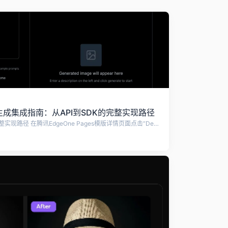
I图片生成集成指南：从API到SDK的完整实现路径
AI图片生成集成指南：从API到SDK的完整实现路径 在腾讯EdgeOne Pages模版详情页面点击“Deploy”按钮，填写必要的API密钥，点击“开始部署”——短短几分钟内，一个完整的AI图片生成应用就这样上线了。 随着人工智能技术的快速发展，AI图片生成功能已成为现代应用中不可或缺的一部分。无论是内容创作、产品设计还是营销素材制作，AI图片生成技术都能提供高效、创新的解决方案。 对于开发者而言，如何将这项能力快速、安全地集成到自己的应用中，成为了一个值得深入探讨的课题。 01 理解两种集成路径 原生API调用和AI SDK封装调用是当前将AI图片生成能力集成到应用中的两种主要技术路径，每种路径都有其独特的优势和应用场景。 原生API调用提供了精细控制和高度灵活性，开发者可以直接与底层API交互，定制化程度高。AI SDK则通过统一接口简化了开发流程，实现了多厂商模型的轻松切换。 以EdgeOne Pages为例，这两种集成方式都有对应的模版：ai-image-generator-starter用于原生接口调用，而ai-sdk-image-generator-starter则适用于AI SDK封装调用。 在开始集成之前，开发者需要根据自身需求选择合适的技术路径。对于追求控制和定制化的项目，原生API调用是更好的选择；而对于希望快速上线并支持多种模型的项目，AI SDK封装调用则更为合适。 02 快速入门：环境准备与部署 要实现AI图片生成功能，首先需要申请API Key。主流AI图片生成提供商的API Key获取地址包括： Hugging Face：huggingface.co/settings/tokens OpenAI：platform.openai.com/api-keys Replicate：replicate.com/account/api-tokens Fal：fal.ai/dashboard/keys Nebius：nebius.com/console 部署过程简单直观。以ai-sdk-image-generator-starter模版为例，在模版详情页面点击“Deploy”按钮，系统将跳转到EdgeOne Pages控制台。 在部署界面，开发者需要配置环境变量，这些配置项对应不同AI图片生成服务的API Key。不同模版会呈现不同的配置项列表，但必须确保至少有一个API Key配置正确且可用。 完成配置后点击“start deployment”按钮，项目就会开始自动部署。部署成功后，GitHub帐户下会生成一个与模版相同的项目，开发者可以通过git clone命令将其下载到本地进行进一步的开发和定制。 03 原生API调用详解 原生API调用方式让开发者能够精细控制每一个请求细节。在这一模式下，图片生成的基本流程是：前端发送生图参数到边缘函数，边缘函数调用AI模型API，最后将生成的图片返回给前端显示。 在前端部分，用户需要配置可用的AI模型列表。以src/pages/index.tsx文件中的核心代码为例： const res = await fetch("/v1/generate", { method: "POST", headers: { "Content-Type": "application/json", }, body: JSON.stringify({ image: `${prompt} (${modelInfo.name} style)`, platform: platform.id, model: modelInfo.value || selectedModel, }), }); 边缘函数的处理逻辑位于functions/v1/generate/index.js文件中。函数首先接收前端传递的参数，然后检查对应平台的环境变量是否配置正确。 const validateToken = (platform) => { const tokens = { nebius: env.NEBIUS_TOKEN, huggingface: env.HF_TOKEN, replicate: env.REPLICATE_TOKEN, openai: env.OPENAI_API_KEY, fal: env.FAL_KEY, }; if (!tokens) { throw new Error( `${platform} API token is not configured. Please check your environment variables.` ); } }; 这种通过env访问环境变量的方式，有效防止了API密钥在代码中明文暴露，提高了应用的安全性。敏感信息存储在环境变量中，而非硬编码在源代码里。 环境变量检查完成后，函数会直接请求对应平台的图片生成模型API。以HuggingFace为例，其标准API请求核心代码如下： const response = await PROVIDERS.fetch(url, { headers: { Authorization: `Bearer ${token}`, "Content-Type": "application/json", }, method: "POST", body: JSON.stringify(data), }); EdgeOne Pages的AI图片生成模版已经支持了多种主流模型，包括HuggingFace、OpenAI、Replicate、Fal、Nebius等。生成图片后，函数将结果返回给前端，模版项目内已经内置了图片显示的完整逻辑。 04 AI SDK封装调用解析 与原生API调用方式相比，AI SDK封装调用通过统一接口简化了开发流程。它允许开发者使用相同的代码结构调用不同厂商的AI图片模型，显著提高了开发效率和多模型切换的便利性。 在AI SDK方式下，前端通过/api/generate接口发送请求： const response = await fetch(apiUrl, { method: "POST", headers: { "Content-Type": "application/json", }, body: JSON.stringify({ prompt, model, size, }), }); 这里需要注意的是，size参数需要提前设置，因为不同的模型支持的尺寸列表可能不一致。 例如，DALL-E 3支持“1024x1024”、“1024x1792”、“1792x1024”等尺寸，而Stable Diffusion可能支持“512x512”、“768x768”等不同规格。 EdgeOne Pages的AI SDK图片生成模版已经梳理了AI SDK支持模型对应的尺寸列表，相关配置位于components/modelSizeMapping.ts文件中。开发者可以直接使用这些预配置的尺寸映射，无需手动处理不同模型的尺寸兼容性问题。 AI SDK同样避免了密钥泄漏风险。函数在调用AI图片模型时，使用AI SDK暴露的experimental_generateImage对象来统一生成图片内容，密钥的获取由experimental_generateImage在内部自动处理。 const imageResult = await experimental_generateImage({ model: imageModel, prompt: prompt, size: size, // Use frontend-provided size }); 调用experimental_generateImage后，只需要读取函数返回的标准格式内容即可： const imageUrl = `data:image/png;base64,${imageResult.image.base64}`; return new Response( JSON.stringify({ images: [ { url: imageUrl, base64: imageResult.image.base64, }, ], }) ); 05 本地调试与持续集成 开发者在下载项目到本地后，可能需要进行本地开发、调试或预览。为了简化本地环境配置，EdgeOne提供了专门的CLI工具。 使用EdgeOne CLI需要先安装并登录，具体步骤可以参考EdgeOne CLI的文档介绍。在安装和登录后，开发者可以在本地项目下执行edgeone pages link命令，将项目与EdgeOne Pages控制台的项目进行关联。 执行该命令后，系统会提示输入EdgeOne Pages的项目名，即上文部署的模版项目的项目名称。输入项目名后，EdgeOne Pages控制台的环境变量会自动同步到本地。 关联成功后，本地项目根目录下会生成.env文件，包含所有已配置的环境变量列表。关联后，可以执行edgeone pages dev命令来进行本地部署，部署后可以在localhost:8088进行访问。 对于代码的自定义修改，开发者可以直接通过git提交项目到GitHub。EdgeOne Pages会检测GitHub的提交记录并自动进行重新部署，实现真正的持续集成与持续部署。 部署完成后，控制台会显示部署状态和预览界面，开发者可以立即验证功能是否正常工作。 AI图片生成集成后的应用界面，简洁直观。模板提供了开箱即用的用户界面，用户可以直接输入提示词、选择模型和调整参数，生成结果会即时显示在右侧区域。 在本地测试过程中，如果对生成效果或性能有特定要求，开发者可以灵活切换不同的AI模型提供商。不同的模型在风格表现、细节处理等方面各有特色，有些专注于写实风格，有些擅长艺术创作，实际测试是找到最适合项目的关键一步。 （ 文章来源：Tencent Cloud ）