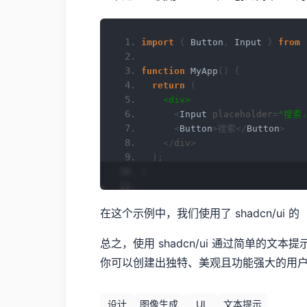
import
{
Button
,
Input
}
from
function
MyApp
()
{
return
(
<div>
<
Input
 placeholder
=
"搜索.
<
Button
>搜索</
Button
>
</
div
>
);
}
export
default
MyApp
;
在这个示例中，我们使用了 shadcn/ui 的
总之，使用 shadcn/ui 通过简单的
你可以创建出独特、美观且功能强大的用
设计
图像生成
UI
文本提示