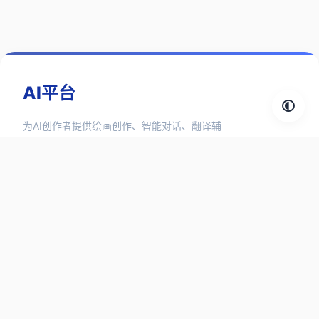
AI平台
为AI创作者提供绘画创作、智能对话、翻译辅
助、3D设计、视频生成、语言合成等1000+ AI
工具和 AI 资讯信息。
探索分类
对话聊天
图像工具
设计工具
音频工具