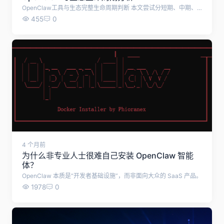
OpenClaw工具与生态完整生命周期判断 本文尝试分短期、中期、长期三段，结合项目现状、风险、护城河客观测算OpenClaw这款智能体工具或者相似工具的发展趋势。 一、短期生命力（1～3年，2026–2029）：完全安全、高速增长，是黄金运营窗口期 支撑理由 赛道刚需独一无二，差异化壁垒极强 OpenClaw是极少数本地系统级执行、模型无关、纯自托管的终端Agent运行框架，定位“能操作电脑文件、软件、桌面的AI助手”，区别于LangGraph/CrewAI这类后端开发框架、AutoGPT纯实验型智能体。普通办公、个人自动化、小微企业没有替代同类成熟开源工具，C端+中小企业需求持续释放。 社区与生态飞轮已经跑通 GitHub 30万+星标、近千名全球持续贡献者，日均数百条PR/Issue迭代，更新频率行业第一；创始人Peter全职维护，大厂（英伟达、Kimi、MiniMax）主动适配接入； ClawHub官方技能仓库沉淀数千标准化Skill，国内衍生生态（xia345、各类中文技能站、私有化二次改版）持续扩容，形成标准锁定； MIT宽松开源协议，允许企业二次改造、搭建托管服务，大量服务商入局完善配套生态（部署、安全加固、私有化定制）。 行业周期红利：本地终端Agent处于普及早期 2026被行业定义为桌面Agent落地元年，云端大模型成本持续下行、本地Ollama离线模型普及，完美匹配OpenClaw“本地优先”架构；未来3年，个人自动化、企业内网办公自动化需求只会扩张。 短期仅有的可控风险 Token调用成本偏高、频繁更新易出现版本兼容bug、本地高权限带来安全隐患； 以上问题官方正在持续迭代修复，企业级备份、权限沙箱、日志审计功能已逐步补齐，属于可优化痛点，不会动摇存续根基。 结论：未来1–3年是生态最繁荣、流量最大、变现最顺畅的阶段。 二、中期生命力（3～7年，2029–2033）：稳定存续，但竞争加剧、增速放缓 存续核心逻辑 标准化生态具备长期锁定效应 SKILL.md、ClawHub统一技能规范、openclaw CLI命令行已经形成行业事实标准。就算出现竞品，开发者、存量数万套技能、企业定制项目迁移成本极高，生态不会短时间崩塌，会维持稳定使用人群。 分层商业模式支撑项目持续维护 原生项目开源免费，但周边商业化闭环成型：企业私有化部署服务、安全审计、托管云服务、垂直行业技能付费、模型渠道分销，持续产生现金流反哺社区开发，不会出现“没人维护停更”的局面。 使用人群分层留存 C端极客、办公自动化爱好者会长期使用； 中小企业内网自动化、数据处理场景高度依赖本地执行Agent，大厂SaaS Agent无法满足内网隐私需求； 开发者持续基于OpenClaw做二次分支、私有化改版，衍生生态会持续分流、延续整个“龙虾生态”的热度。 中期衰减变量（会降低增速，但不会淘汰项目） 微软、苹果、国产操作系统推出原生系统级AI助手，抢占普通小白用户； 新轻量化终端Agent开源框架分流开发者； 各国监管对本地高权限AI自动化工具出台更严格合规要求，提高企业落地门槛； 结论：3–7年不会消亡，但行业从爆发期进入存量竞争，流量红利收窄，平台需要深耕私有化、企业定制、垂直细分赛道才能持续盈利。 三、长期生命力（7年以上，2033之后）：分两种极端走向 走向1：长期持续存活（概率60%），变成基础设施级工具 如果行业发展符合以下趋势，OpenClaw会像现在的Python、Git一样长期存续： 终端自主Agent成为电脑标配生产力工具，本地执行、离线隐私是永久刚需； OpenClaw持续完成企业级、合规化改造，成为政企内网自动化标准选型； 社区形成基金会/商业公司承接维护，摆脱单一创始人依赖，实现长久开源运营。 走向2：逐步边缘化、被新一代架构替代（概率40%） 触发条件： 操作系统底层内置标准化Agent执行层，统一API，第三方独立运行框架失去生存空间； 多模态、具身智能技术迭代，全新架构完全替代“技能+本地脚本执行”模式； 全球监管全面限制本地高权限自主AI工具，商用落地基本锁死，仅小众极客圈子留存。 即便被边缘化，存量存量技能、配套站点、私有部署项目仍会维持5–10年长尾生命周期，不会瞬间彻底消失。 四、关键风险：会大幅缩短生命周期的致命隐患 安全重大事故 若出现大规模Skill供应链投毒、批量本地数据泄露事件，企业端市场会快速萎缩，仅保留个人玩家生态；官方正在完善自动病毒扫描、技能审核机制，风险持续降低。 创始人断更、无承接主体 当前项目由Peter单人主导，若后续精力转移、无商业公司接手维护，迭代速度断崖式下滑，竞争力快速落后竞品；目前已有多家AI服务商、模型厂商深度合作，存在接手预期。 算力成本长期居高不下 如果大模型API按量价格无法大幅下降，普通用户长期使用成本过高，会劝退大众用户，仅留存企业付费群体。 国内政策监管收紧 国内针对本地自主自动化工具出台限制，国内衍生生态、配套导航平台流量大幅下滑，但海外生态不受影响。 五、综合最终总结 0–3年（黄金期）：放心投入建站、填充内容、运营变现，生态高速扩张，流量红利充足； 3–7年（平稳期）：生态稳定存在，竞争变多，需要走差异化（私有化、离线、海外双语）路线维持竞争力； 7年以上（分化期）：要么成为长期基础设施永续存在，要么逐步小众长尾，即便衰退也有数年缓冲时间； 整体安全底线：至少拥有5年以上稳定商业运营周期，足够覆盖站点开发、回本、盈利完整周期；中长期只要避开通用综合赛道，主打本地离线私有化细分，生命周期会进一步拉长。
455
0
4 个月前
为什么非专业人士很难自己安装 OpenClaw 智能
体？
OpenClaw 本质是“开发者基础设施”，而非面向大众的 SaaS 产品。
1978
0