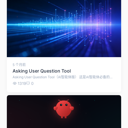
5 个月前
Asking User Question Tool
Asking User Question Tool（AI智能体版） 这是AI智能体必备的交互式工具，让Agent在执行任务时主动向用户提问、澄清需求、收集信息，避免瞎猜、减少返工、提升准确率。 一、核心定位 本质：Agent的“人在回路”交互接口，让AI在模糊/信息不足时暂停执行，向用户要明确输入。 作用：把“模糊指令→AI瞎做→反复修改”变成“AI提问→用户明确→一次做对”。 常见名称： AskUserQuestion 、 AskUserQuestionTool 、 ask_user_question 。 二、核心工作流（极简） 1. Agent判断信息不足：发现需求模糊、缺少参数、需要决策 2. 调用工具生成结构化问题：单选/多选+自定义输入+说明 3. 用户作答：在聊天/弹窗/终端选择或输入 4. Agent接收答案：解析结构化结果，补全上下文 5. 继续执行任务：基于完整信息推进，不再猜 三、关键能力（标配） 结构化提问：标题+问题+2–4个选项+单选/多选+ Other 自定义输入 上下文澄清：自动追问，直到需求完全明确 结构化返回：输出JSON，方便前端渲染（按钮/表单/弹窗） 人在回路：强制用户确认，避免AI自主决策风险 多轮交互：可连续提问，形成“需求访谈”流程 四、主流实现（你会遇到的版本） Claude Code（Anthropic） 原生内置，最成熟 支持多轮、单选/多选、自定义输入 常用于代码生成、需求梳理 Qwen-Agent（通义千问） 开源工具： qwen_agent/tools/ask_user_question.py 支持参数： question / options / explanations / multiSelect / allowFreeform Spring AI AskUserQuestionTool ，Java生态 模型无关，可对接GPT/Claude/Gemini OpenClaw / EasyClaw 集成到本地智能体，用于任务执行前确认 本地运行，隐私优先 五、典型使用场景（高频） 需求澄清：“做一个登录页”→AI问：技术栈？风格？是否第三方登录？ 偏好收集：“写报告”→AI问：正式/ casual？长度？受众？ 决策点确认：“部署服务”→AI问：云厂商？实例规格？环境？ 复杂任务拆解：多轮提问，把模糊需求变成可执行步骤 六、与普通聊天的区别 普通聊天：用户主动说，AI被动答；信息靠用户自己补全 AskUserQuestion：AI主动问、结构化问、按任务节点问；用户只需点选/填空，效率高、歧义少 七、为什么要用（价值） 减少返工：一次做对，节省时间与Token 提升准确率：AI不瞎猜，结果更贴合需求 降低门槛：用户不用写长Prompt，点选即可 安全可控：关键决策必须用户确认，避免误操作 八、一句话总结 Asking User Question Tool = AI智能体的“需求访谈官”，让Agent从“猜着做”变成“问清楚再做”，是构建可靠、实用AI助手的核心工具。
1319
0