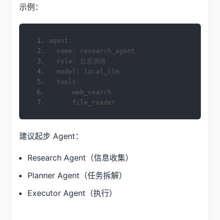
示例：
agent
:
  name
:
 research_agent
  role
:
信息调研
  model
:
 local_llm
  tools
:
-
 web_search
-
 file_reader
建议起步 Agent：
Research Agent（信息收集）
Planner Agent（任务拆解）
Executor Agent（执行）