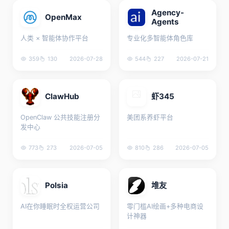
Agency-
OpenMax
Agents
人类 × 智能体协作平台
专业化多智能体角色库
359
130
2026-07-28
544
227
2026-07-21
ClawHub
虾345
OpenClaw 公共技能注册分
美团系养虾平台
发中心
773
273
2026-07-05
810
286
2026-07-05
Polsia
堆友
AI在你睡眠时全权运营公司
零门槛AI绘画+多种电商设
计神器