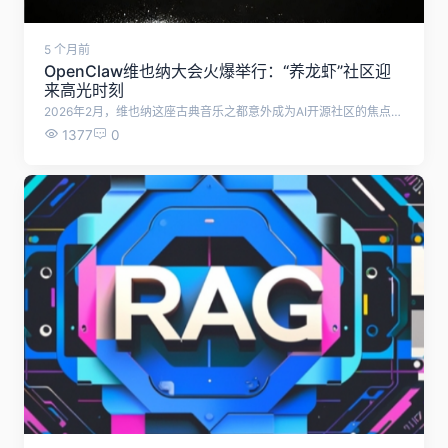
5 个月前
OpenClaw维也纳大会火爆举行：“养龙虾”社区迎
来高光时刻
2026年2月，维也纳这座古典音乐之都意外成为AI开源社区的焦点。继旧金山ClawCon之后，OpenClaw（中文社区昵称“小龙虾”或“龙虾”）的欧洲首场线下盛会——ClawCon Vienna顺利举办，吸引了约500名开发者、创业者、AI爱好者和非技术背景的“蟹教徒”齐聚一堂。现场能量爆棚，原定场地直接爆满，主办方紧急加开直播点，线上线下同步狂欢。这场聚会不仅是技术分享，更是“养龙虾”亚文化的一次集体高光。 Peter Steinberger：家乡英雄的“衣锦还乡” OpenClaw创始人Peter Steinberger（中文圈常称“虾爸”或“龙虾之父”）是奥地利本地人，曾就读维也纳工业大学，早年创办PSPDFKit（移动PDF解决方案公司），2021年以高价出售大部分股份后一度“退休”。2025年底，他重出江湖推出Clawdbot（后更名为OpenClaw），一个完全本地运行、开源的自主AI Agent框架，支持多模型调用、工具集成和复杂任务执行。 在维也纳大会上，Peter以“回家”姿态登台，分享了项目从车库原型到全球现象的历程。他强调OpenClaw的核心理念：让普通人也能轻松拥有强大AI能力，无需编程门槛，就能让Agent完成从酿啤酒配方生成到模拟小型公司运营的各种任务。现场开发者分享真实案例，有人用它自动化职场周报，有人构建个人知识库，还有人让它24小时监控市场情报。企业家和开发者一致认为，“Agent经济”已在悄然成型，而OpenClaw正成为这场革命的先锋。 从聊天框“逃离”：3D可视化与具身进化 大会最亮眼的Demo之一来自开发者Dominik Scholz。他基于OpenClaw打造了一个3D交互界面（使用Three.js + Electron），将Agent的推理过程从线性文本“解放”到三维空间：思考路径如星云扩散、决策节点如能量流，用户可以从“驾驶舱视角”直观观察AI内部逻辑，避免传统黑盒体验。 这一展示呼应了社区共识：未来的AI Agent不应永远困在对话框里，而应向更沉浸、更具情绪价值的形态进化。有人开玩笑说，早期的“soul.md”文件被删是为了“净化灵魂”，但也反映出大家对AI具身化、元宇宙式交互的热情探索。 史上首款“龙虾手机”亮相：25美元实现廉价具身AI 另一个重磅炸场的是开发者Marshall的ClawPhone项目。他在一台仅售25美元的廉价手机上安装OpenClaw，并授予完整硬件权限。Agent可直接调用麦克风、摄像头、短信、打印机等，实现实时TTS（语音合成）、浏览器自动化、短信预约、设备远程控制等功能。 现场演示中，ClawPhone通过打印机错误音“哔哔”反馈任务状态、WhatsApp审批流程、甚至自主预约日程。Marshall认为，这种极客玩具预示未来：每个房间、实验室或小型机器人可能都配备类似廉价“龙虾终端”——断网也能运行，极端情况下“一锤砸掉”即可关停，形成分布式、去中心化的具身AI节点。 全球“养龙虾”浪潮：从旧金山到维也纳，再到亚洲 ClawCon Vienna是OpenClaw全球化扩张的又一里程碑。上周旧金山首场ClawCon已吸引超1000人，韩国AI女友项目Clawra上线后一夜爆火。全球开发者正围绕OpenClaw构建技能市场、Prompt库、多Agent协作系统，从单一工具演变为活跃开源生态。 维也纳的狂欢证明：OpenClaw已超越技术本身，成为一种社区文化现象。“蟹教徒”“虾粮”“蜕皮进化”“龙虾大逃杀”等梗在中文圈刷屏，英文社区也同步玩梗。项目从本地运行到硬件具身、从聊天框到3D空间，正在以惊人速度进化。 结语：小龙虾的下一个蜕皮 维也纳ClawCon不是终点，而是OpenClaw“征服全世界”叙事的又一章。Peter Steinberger的回归、社区的狂热、硬件的创新，都在告诉我们：开源AI Agent的春天来了，而“小龙虾”正以最意想不到的方式，搅动整个行业。
1377
0