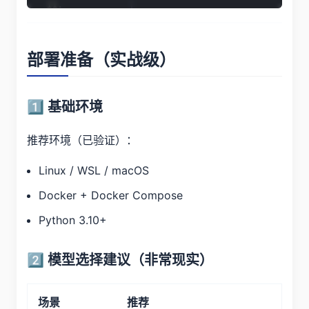
│
┌─────────▼─────────┐
│
Agent
集群
│
│
-
Research
Agent
│
部署准备（实战级）
│
-
Coding
Agent
│
│
-
Planning
Agent
│
│
-
Tool
Agent
│
1️⃣ 基础环境
└─────────┬─────────┘
│
┌─────────▼─────────┐
推荐环境（已验证）：
│
模型
&
工具层
│
│
-
本地
 LLM         
│
Linux / WSL / macOS
│
-
 API LLM          
│
│
-
Search
/
 FS 
/
 DB 
│
Docker + Docker Compose
└───────────────────┘
Python 3.10+
2️⃣ 模型选择建议（非常现实）
场景
推荐