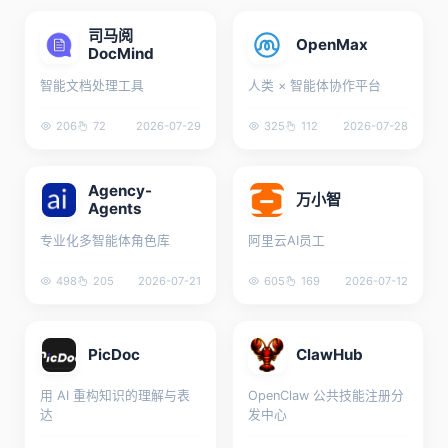
司马阅
OpenMax
DocMind
智能文档处理工具
人类 × 智能体协作平台
206
72
2026-07-29
325
112
2026-07-28
Agency-
万小智
Agents
专业化多智能体角色库
阿里云AI员工
498
205
2026-07-21
605
169
2026-07-12
PicDoc
ClawHub
用 AI 重构知识的理解与表
OpenClaw 公共技能注册分
达
发中心