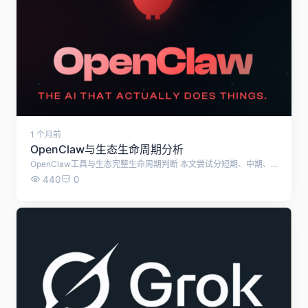
1 个月前
OpenClaw与生态生命周期分析
OpenClaw工具与生态完整生命周期判断 本文尝试分短期、中期、长期三段，结合项目现状、风险、护城河客观测算OpenClaw这款智能体工具或者相似工具的发展趋势。 一、短期生命力（1～3年，2026–2029）：完全安全、高速增长，是黄金运营窗口期 支撑理由 赛道刚需独一无二，差异化壁垒极强 OpenClaw是极少数本地系统级执行、模型无关、纯自托管的终端Agent运行框架，定位“能操作电脑文件、软件、桌面的AI助手”，区别于LangGraph/CrewAI这类后端开发框架、AutoGPT纯实验型智能体。普通办公、个人自动化、小微企业没有替代同类成熟开源工具，C端+中小企业需求持续释放。 社区与生态飞轮已经跑通 GitHub 30万+星标、近千名全球持续贡献者，日均数百条PR/Issue迭代，更新频率行业第一；创始人Peter全职维护，大厂（英伟达、Kimi、MiniMax）主动适配接入； ClawHub官方技能仓库沉淀数千标准化Skill，国内衍生生态（xia345、各类中文技能站、私有化二次改版）持续扩容，形成标准锁定； MIT宽松开源协议，允许企业二次改造、搭建托管服务，大量服务商入局完善配套生态（部署、安全加固、私有化定制）。 行业周期红利：本地终端Agent处于普及早期 2026被行业定义为桌面Agent落地元年，云端大模型成本持续下行、本地Ollama离线模型普及，完美匹配OpenClaw“本地优先”架构；未来3年，个人自动化、企业内网办公自动化需求只会扩张。 短期仅有的可控风险 Token调用成本偏高、频繁更新易出现版本兼容bug、本地高权限带来安全隐患； 以上问题官方正在持续迭代修复，企业级备份、权限沙箱、日志审计功能已逐步补齐，属于可优化痛点，不会动摇存续根基。 结论：未来1–3年是生态最繁荣、流量最大、变现最顺畅的阶段。 二、中期生命力（3～7年，2029–2033）：稳定存续，但竞争加剧、增速放缓 存续核心逻辑 标准化生态具备长期锁定效应 SKILL.md、ClawHub统一技能规范、openclaw CLI命令行已经形成行业事实标准。就算出现竞品，开发者、存量数万套技能、企业定制项目迁移成本极高，生态不会短时间崩塌，会维持稳定使用人群。 分层商业模式支撑项目持续维护 原生项目开源免费，但周边商业化闭环成型：企业私有化部署服务、安全审计、托管云服务、垂直行业技能付费、模型渠道分销，持续产生现金流反哺社区开发，不会出现“没人维护停更”的局面。 使用人群分层留存 C端极客、办公自动化爱好者会长期使用； 中小企业内网自动化、数据处理场景高度依赖本地执行Agent，大厂SaaS Agent无法满足内网隐私需求； 开发者持续基于OpenClaw做二次分支、私有化改版，衍生生态会持续分流、延续整个“龙虾生态”的热度。 中期衰减变量（会降低增速，但不会淘汰项目） 微软、苹果、国产操作系统推出原生系统级AI助手，抢占普通小白用户； 新轻量化终端Agent开源框架分流开发者； 各国监管对本地高权限AI自动化工具出台更严格合规要求，提高企业落地门槛； 结论：3–7年不会消亡，但行业从爆发期进入存量竞争，流量红利收窄，平台需要深耕私有化、企业定制、垂直细分赛道才能持续盈利。 三、长期生命力（7年以上，2033之后）：分两种极端走向 走向1：长期持续存活（概率60%），变成基础设施级工具 如果行业发展符合以下趋势，OpenClaw会像现在的Python、Git一样长期存续： 终端自主Agent成为电脑标配生产力工具，本地执行、离线隐私是永久刚需； OpenClaw持续完成企业级、合规化改造，成为政企内网自动化标准选型； 社区形成基金会/商业公司承接维护，摆脱单一创始人依赖，实现长久开源运营。 走向2：逐步边缘化、被新一代架构替代（概率40%） 触发条件： 操作系统底层内置标准化Agent执行层，统一API，第三方独立运行框架失去生存空间； 多模态、具身智能技术迭代，全新架构完全替代“技能+本地脚本执行”模式； 全球监管全面限制本地高权限自主AI工具，商用落地基本锁死，仅小众极客圈子留存。 即便被边缘化，存量存量技能、配套站点、私有部署项目仍会维持5–10年长尾生命周期，不会瞬间彻底消失。 四、关键风险：会大幅缩短生命周期的致命隐患 安全重大事故 若出现大规模Skill供应链投毒、批量本地数据泄露事件，企业端市场会快速萎缩，仅保留个人玩家生态；官方正在完善自动病毒扫描、技能审核机制，风险持续降低。 创始人断更、无承接主体 当前项目由Peter单人主导，若后续精力转移、无商业公司接手维护，迭代速度断崖式下滑，竞争力快速落后竞品；目前已有多家AI服务商、模型厂商深度合作，存在接手预期。 算力成本长期居高不下 如果大模型API按量价格无法大幅下降，普通用户长期使用成本过高，会劝退大众用户，仅留存企业付费群体。 国内政策监管收紧 国内针对本地自主自动化工具出台限制，国内衍生生态、配套导航平台流量大幅下滑，但海外生态不受影响。 五、综合最终总结 0–3年（黄金期）：放心投入建站、填充内容、运营变现，生态高速扩张，流量红利充足； 3–7年（平稳期）：生态稳定存在，竞争变多，需要走差异化（私有化、离线、海外双语）路线维持竞争力； 7年以上（分化期）：要么成为长期基础设施永续存在，要么逐步小众长尾，即便衰退也有数年缓冲时间； 整体安全底线：至少拥有5年以上稳定商业运营周期，足够覆盖站点开发、回本、盈利完整周期；中长期只要避开通用综合赛道，主打本地离线私有化细分，生命周期会进一步拉长。
440
0