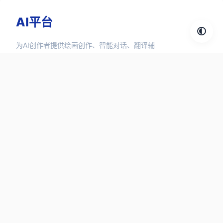
AI平台
为AI创作者提供绘画创作、智能对话、翻译辅
助、3D设计、视频生成、语言合成等1000+ AI
工具和 AI 资讯信息。
探索分类
对话聊天
图像工具
设计工具
音频工具
视频工具