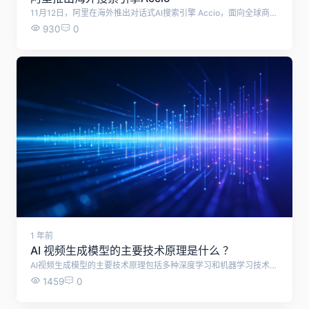
11月12日，阿里在海外推出对话式AI搜索引擎 Accio，面向全球商家开放，这是全球第一个B2B领域的AI搜索引擎。 Accio 的页面主体是对话框，产品形态类似于 AI 搜索引擎 Perplexity，定位是个人采购代理。 当用户输入需求之后，它会通过供货商、定制范围、价格、终端零售销量、客户评价等信息筛选，输出符合的商家和商品。 Accio 意在整合全球超过 3000 万家参与跨境贸易的供应链企业信息，作为对比，阿里国际站收录的商家数量为 25 万个。
930
0
1 年前
AI 视频生成模型的主要技术原理是什么 ？
AI视频生成模型的主要技术原理包括多种深度学习和机器学习技术，尤其是生成对抗网络（GANs）、变分自编码器（VAEs）和自然语言处理（NLP）。
1459
0