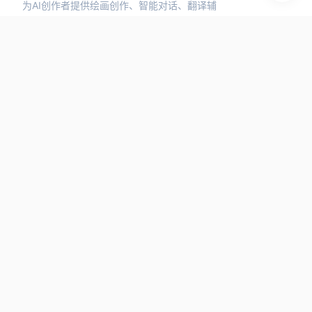
为AI创作者提供绘画创作、智能对话、翻译辅
助、3D设计、视频生成、语言合成等1000+ AI
工具和 AI 资讯信息。
探索分类
对话聊天
图像工具
设计工具
音频工具
视频工具
快捷链接
最新资源