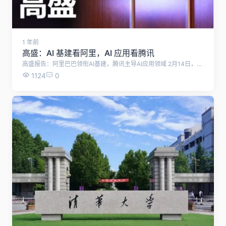
1 年前
高盛：AI 基建看阿里，AI 应用看腾讯
高盛报告：阿里巴巴领衔AI基建，腾讯主导AI应用领域 2月14日，高盛发布最新研究报告，揭示了中国互联网行业在人工智能（AI）技术快速发展背景下的新格局。报告指出，行业正逐渐分化为两大阵营：AI基础设施建设和AI应用开发。阿里巴巴凭借其强大的云服务基础设施，成为AI基建领域的关键力量；而腾讯则依托其在消费者端（C端）应用的广泛生态和卓越用户体验，成为AI应用领域的核心推动者。 报告详细分析了两家公司的优势：阿里巴巴作为中国最大的云服务提供商，其规模优势在AI基础设施建设中占据重要地位，预计在2026财年将实现14倍的预期市盈率。腾讯则凭借其微信超级应用的潜在AI代理功能和闭环交易能力，在2025财年预期市盈率达到16倍，同时腾讯云在中国公共云市场中也稳居前三。 报告进一步预测，随着中国AI模型的灵活性和计算成本效率的显著提升，超级应用如微信和抖音将继续深化在电子商务和本地服务等交易领域的应用。此外，随着开源模型的兴起和计算成本的降低，AI的采用率将进一步提高，特别是在支持多年云和数据中心需求增长的企业端（B端）场景中。 高盛特别强调，腾讯通过其强大的C端生态和用户体验，将AI技术深度融入日常生活。报告以元宝为例，指出其快速崛起是腾讯在AI应用领域实力的体现。元宝集成了DeepSeek-R1模型的强大推理能力和腾讯云的AI推理基础设施，不仅提供了更智能的交互体验，还通过微信生态的独特内容支持，实现了更精准的信息推送和更高效的任务执行。 报告最后指出，集成R1后的元宝在用户体验上实现了质的飞跃，用户可以通过多轮对话和深度思考模式，快速获取微信公众号、视频号等生态内的丰富内容，进一步巩固了腾讯在AI应用领域的领先地位。
1124
0