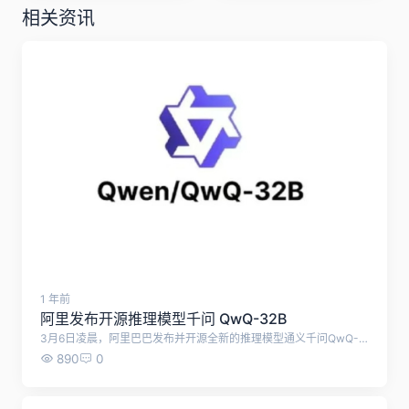
相关资讯
1 年前
阿里发布开源推理模型千问 QwQ-32B
3月6日凌晨，阿里巴巴发布并开源全新的推理模型通义千问QwQ-32B： 模型性能 媲美大参数模型：拥有320亿参数，性能可与具备6710亿参数（其中370亿被激活）的DeepSeek - R1媲美，很大程度上证明了参数规模不再是模型性能的决定性因素。 超越同类模型：在一系列权威基准测试中表现出色，几乎完全超越了OpenAI去年9月发布的尺寸相近的o1 - mini模型。在测试数学能力的AIME24评测集、评估代码能力的LiveCodeBench中，表现与DeepSeek - R1相当，远胜于o1 - mini及相同尺寸的R1蒸馏模型；在LiveBench、谷歌提出的IFEval评测集、加州大学伯克利分校等提出的BFCL测试中，得分均超越了DeepSeek - R1。 技术特点 本地部署优势：突破性地让高性能推理模型在消费级显卡上实现本地部署，英伟达4090的增强版就能部署，大幅降低了模型应用成本，成本是R1的1/10以内，更利于推理模型的应用和普及。 集成Agent能力：集成了与智能体（Agent）相关的能力，使其能够在使用工具的同时进行批判性思考，并根据环境反馈调整推理过程。 大规模强化学习：在冷启动的基础上，针对数学和编程任务、通用能力分别进行了两轮大规模强化学习，在32B的模型尺寸上获得了令人惊喜的推理能力提升，印证了大规模强化学习可显著提高模型性能。与依赖传统的奖励模型不同，通过校验生成答案的正确性来为数学问题提供反馈，并通过代码执行服务器评估生成的代码是否成功通过测试用例来提供代码的反馈。 开源情况：采用Apache 2.0开源协议，已在魔搭社区、HuggingFace及GitHub等平台开源，所有人都可免费下载及商用QwQ - 32B模型，可通过网页版Qwen Chat进行体验，也将免费上架通义APP。
890
0