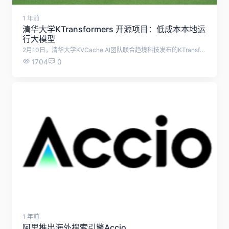
1 年前
清华大学KTransformers 开源项目：低成本本地运
行大模型
2月10日，清华大学KVCache.AI团队联合趋境科技发布的KTransformers开源项目公布更新：一块24G显存的4090D，就可以在本地运行DeepSeek-R1、V3的671B“满血版”。 预处理速度最高达到286 tokens/s，推理生成速度最高能达到14 tokens/s。 KTransformers通过优化本地机器上的LLM部署，帮助解决资源限制问题。该框架采用了异构计算、先进量化技术、稀疏注意力机制等多种创新手段，提升了模型的计算效率，并具备处理长上下文序列的能力。
1704
0
1 年前
阿里推出海外搜索引擎Accio