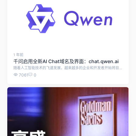
1 年前
千问启用全新AI Chat域名及界面：chat.qwen.ai
随着人工智能技术的飞速发展，越来越多的企业和开发者开始将目光投向这一领域。作为阿里巴巴集团旗下的通义实验室自主研发的超大规模语言模型，通义千问（Qwen）始终致力于为用户提供更加智能、便捷的服务体验。通义千问近日正式启用了全新的AI Chat域名及界面——chat.qwen.ai！这不仅是一次简单的域名更新，更是我们在用户体验优化和服务升级方面迈出的重要一步。 全新域名：简洁易记，专业高效 从现在起，用户只需访问 chat.qwen.ai，即可快速进入通义千问的AI对话平台。相比之前的入口，新域名更加简洁直观，便于记忆与传播。无论是个人用户还是企业开发者，都能通过这个统一的入口，轻松获取到所需的服务和支持。 简洁性：新域名去掉了冗余的部分，让用户一目了然。 专业性：明确指向“Chat”功能，突出我们的核心竞争力——强大的自然语言处理能力。 全球化：采用国际通用的“.ai”后缀，彰显我们在人工智能领域的领先地位。 界面焕新：更友好、更智能 除了域名的变化，通义千问的界面也进行了全面升级。新的设计风格更加现代化，操作流程更加流畅，旨在为每一位用户提供极致的交互体验。 1. 清晰的布局 新界面采用了更加清晰的功能分区，首页即展示了主要功能模块，如文本生成、代码编写、多语言支持等。无论你是初次使用还是资深用户，都能迅速找到自己需要的内容。 2. 个性化设置 用户可以根据自己的偏好调整聊天窗口的主题颜色、字体大小等细节，打造专属的使用环境。此外，我们还新增了夜间模式，让深夜工作的你也能舒适地与AI交流。 3. 增强的多轮对话能力 在新版界面中，通义千问的多轮对话功能得到了进一步加强。系统能够更好地理解上下文信息，提供连贯且精准的回答。即使面对复杂的问题或场景切换，也能保持高度的准确性。 4. 丰富的插件支持 为了满足不同用户的需求，我们引入了多种实用插件，例如文档解析、图像生成、视频编辑等。这些插件可以无缝集成到主界面中，极大提升了工作效率和创作灵感。 核心亮点：技术创新驱动优质服务 1. 超大规模参数量 基于阿里云强大的计算资源，通义千问拥有超过万亿级别的参数规模，确保了模型的强大表达能力和泛化性能。这种规模的优势使得通义千问能够在各种任务上表现出色，无论是生成高质量的文章、撰写复杂的代码，还是进行多语言翻译，都能游刃有余。 2. 多模态融合 除了传统的文本处理外，通义千问在图像、音频等领域也取得了突破性进展，真正实现了跨模态的理解与生成。例如，通义万相是通义实验室推出的一站式AI艺术创作平台，它结合了文生图、图像风格迁移、手绘草图生成精美图片等能力，为用户提供丰富的创意工具。 3. 安全与隐私保护 我们深知数据安全的重要性，因此在新版本中进一步加强了加密措施，保障用户信息安全无忧。阿里云一直致力于构建一个安全可靠的技术平台，确保用户的隐私和数据得到妥善保护。 4. 高效推理与训练 通义千问依托阿里云的高效推理和训练框架，能够在短时间内完成大量数据的处理和学习。这种高效的处理能力使得通义千问能够快速适应新的应用场景和需求，为用户提供更加及时和准确的服务。 5. 广泛的行业应用 通义千问已经在多个行业中得到了广泛应用，包括电商、金融、医疗、教育等。例如，在电商领域，通义千问可以帮助商家自动生成商品描述、回答客户咨询；在金融领域，它可以协助分析师进行市场预测和风险评估；在医疗领域，它可以辅助医生进行疾病诊断和治疗方案推荐。 结语 随着 chat.qwen.ai 的上线，通义千问将以全新的姿态迎接每一位用户的到来。未来，我们将继续秉承“让机器更好地服务于人”的理念，不断探索前沿技术，努力为全球用户带来更多惊喜。如果你还没有尝试过通义千问，请立即访问 chat.qwen.ai，开启属于你的智能之旅吧！
7061
0