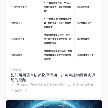
7 个月前
如何用用语言描述物理运动，让AI生成物理真实运
动的视频
这正是当前 AI 视频生成领域最前沿的突破方向。你提出的这个问题，本质上是在问如何让 AI 从“画皮”进阶到“画骨”——即不仅画面好看，运动逻辑也要符合现实世界的物理法则。 结合最新的技术进展（如 2025 年的相关研究），要让 AI 生成符合真实规律的视频，我们可以通过以下几种“高级语言描述法”来与模型沟通： 1. 使用“力提示”技术：像导演一样指挥物理力 ? 这是谷歌 DeepMind 等团队提出的一种非常直观的方法。你不需要懂复杂的物理公式，只需要在提示词中描述“力”的存在。 描述力的方向与强度： 你可以直接告诉 AI 视频中存在某种力。例如，不只是写“旗帜飘动”，而是写“旗帜在强风中剧烈飘动”或“气球被轻轻向上吹起”。 区分全局力与局部力： 全局力（风、重力）： 影响整个画面。例如：“Global wind force blowing from left to right”（从左到右的全局风力）。 局部力（碰撞、推力）： 影响特定点。例如：“A ball rolling after being kicked”（球被踢后滚动）。 效果： AI 模型（如 CogVideoX 结合特定模块）能理解这些力的矢量场，从而生成符合动力学的运动，比如轻的物体被吹得更远，重的物体移动缓慢。 2. 调用“思维链”与物理常识：让 LLM 当质检员 ? 有时候直接描述很难精准，我们可以借助大型语言模型（LLM）作为“中间人”来审核物理逻辑。这种方法（如匹兹堡大学的 PhyT2V）利用 LLM 的推理能力。 分步描述（Chain-of-Thought）： 你可以在提示词中要求 AI “思考过程”。例如，不只是生成“水倒入杯子”，而是引导它：“首先，水从壶嘴流出，形成抛物线；然后，水撞击杯底，产生涟漪；最后，水位上升，流速减慢。” 明确物理规则： 在提示词中直接嵌入物理常识。例如：“根据重力加速度，球下落的速度应该越来越快”或“流体具有粘性，流动时会有拉丝效果”。 回溯修正： 如果第一版视频不符合物理规律（比如球浮在空中），你可以通过反馈指令让系统进行“回溯推理”，识别出视频与物理规则的语义不匹配，并自动修正提示词重新生成。 3. 参数化控制：像物理老师一样给定数值 ? 如果你需要极其精确的物理运动（例如做科学实验模拟或电影特效），可以使用类似普渡大学 NewtonGen 框架的思路，直接给定物理参数。 设定初始状态： 在语言描述中包含具体的物理量。 位置与速度： “一个小球从坐标 (0, 10) 以初速度 5m/s 水平抛出”。 角度与旋转： “一个陀螺以角速度 10rad/s 旋转”。 质量与材质： “一个轻质的泡沫块”与“一个沉重的铁球”在相同力作用下的反应是不同的。 指定运动类型： 明确指出是“匀速直线运动”、“抛物线运动”还是“圆周运动”。AI 会根据这些语义，调用内置的“神经物理引擎”来计算轨迹，确保视频中的物体运动轨迹符合牛顿定律。 4. 结合物理引擎的混合描述：虚实结合 ? 更高级的方法是让语言描述直接驱动物理模拟器（如 Blender, Genesis），然后将结果渲染成视频。 描述物理属性： 在提示词中指定物体的密度、弹性系数、摩擦力等。 事件驱动描述： 描述物体间的相互作用。例如：“一个刚性的小球撞击一个柔软的布料，布料发生形变并包裹住小球”。 通用物理引擎： 像 Genesis 这样的新模型，允许你用自然语言描述复杂的物理场景（如“一滴水滑落”），它能直接生成符合流体动力学的模拟数据，而不仅仅是看起来像视频的图像帧。 ? 总结：如何写出“物理级”提示词？ 为了更直观地掌握这种描述方式，这里总结了一个对比表： 一句话总结： 要用语言描述物理运动，关键在于将“视觉结果”转化为“物理过程”。多用描述力（风、推力）、属性（重力、粘性）、参数（速度、角度）的词汇，甚至直接告诉 AI 要遵循某种物理规律，这样生成的视频才会有真实的“重量感”和“真实感”。
937
0