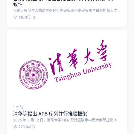
致性
谷歌大模型与人脑语言处理机制研究由谷歌研究院与普林斯顿大学、纽约大学等合作开展。3 月上旬，谷歌的研究成果表明大模型竟意外对应人脑语言处理机制。他们将真实对话中的人脑活动与语音到文本 LLM 的内部嵌入进行比较，发现两者在线性相关关系上表现显著，如语言理解顺序（语音到词义）、生成顺序（计划、发音、听到自己声音）以及上下文预测单词等方面都有惊人的一致性 研究方法：将真实对话中的人脑活动与语音到文本LLM的内部嵌入进行比较。使用皮层电图记录参与者在开放式真实对话时语音生成和理解过程中的神经信号，同时从Whisper中提取低级声学、中级语音和上下文单词嵌入，开发编码模型将这些嵌入词线性映射到大脑活动上。 具体发现 语言理解与生成顺序：在语言理解过程中，首先是语音嵌入预测沿颞上回（STG）的语音区域的皮层活动，几百毫秒后，语言嵌入预测布罗卡区（位于额下回；IFG）的皮层活动。在语言生成过程中，顺序则相反，先由语言嵌入预测布罗卡区的皮层活动，几百毫秒后，语音嵌入预测运动皮层（MC）的神经活动，最后，在说话者发音后，语音嵌入预测STG听觉区域的神经活动。这反映了神经处理的顺序，即先在语言区计划说什么，然后在运动区决定如何发音，最后在感知语音区监测说了什么。 神经活动与嵌入的关系：对于听到或说出的每个单词，从语音到文本模型中提取语音嵌入和基于单词的语言嵌入，通过估计线性变换，可以根据这些嵌入预测每次对话中每个单词的大脑神经信号。全脑分析的定量结果显示，在语音生成和语音理解过程中，不同脑区的神经活动与语音嵌入和语言嵌入的峰值存在特定的先后顺序和对应关系。 “软层次”概念：尽管大模型在并行层中处理单词，人类大脑以串行方式处理它们，但反映了类似的统计规律。大脑中较低级别的声学处理和较高级别的语义处理部分重叠，即存在“软层次”概念。例如，像IFG这样的语言区域不仅处理单词级别的语义和句法信息，也捕捉较低级别的听觉特征；而像STG这样的低阶语音区域在优先处理声学和音素的同时，也能捕捉单词级别的信息。 以往相关研究成果 2022年发表在《自然神经科学》上的论文显示，听者大脑的语言区域会尝试在下一个单词说出之前对其进行预测，且在单词发音前对预测的信心会改变在单词发音后的惊讶程度（预测误差），证明了自回归语言模型与人脑共有的起始前预测、起始后惊讶和基于嵌入的上下文表征等基本计算原理。 发表在《自然通讯》的论文发现，大模型的嵌入空间几何图形所捕捉到的自然语言中单词之间的关系，与大脑在语言区诱导的表征（即大脑嵌入）的几何图形一致。 后续研究还发现，虽然跨层非线性变换在LLMs和人脑语言区中相似，但实现方式不同。Transformer架构可同时处理成百上千个单词，而人脑语言区似乎是按顺序、逐字、循环和时间来分析语言。 总之，该研究表明，语音到文本模型嵌入为理解自然对话过程中语言处理的神经基础提供了一个连贯的框架，尽管大模型与人脑在底层神经回路架构上存在明显不同，但在处理自然语言时有着一些相似的计算原则。
1160
0
1 年前
清华等提出 APB 序列并行推理框架
2025 年 3 月 12 日，清华大学 NLP 实验室联手中南大学等提出 APB 序列并行推理框架，可解决长上下文远距离语义依赖问题，在 128K 文本上比 Flash Attention 快约 10 倍。
1291
0