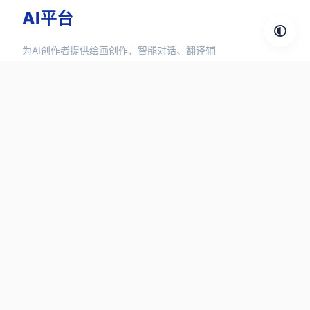
AI平台
为AI创作者提供绘画创作、智能对话、翻译辅
助、3D设计、视频生成、语言合成等1000+ AI
工具和 AI 资讯信息。
探索分类
对话聊天
图像工具
设计工具
音频工具
视频工具
快捷链接