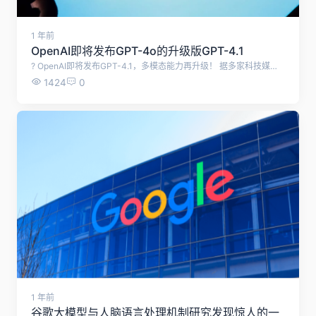
1 年前
OpenAI即将发布GPT-4o的升级版GPT-4.1
? OpenAI即将发布GPT-4.1，多模态能力再升级！ 据多家科技媒体报道，OpenAI计划于下周（2025年4月中旬）推出GPT-4.1，作为GPT-4o的升级版本，进一步强化多模态推理能力，并推出轻量级mini和nano版本。 ? 关键升级点 更强的多模态处理 GPT-4.1将优化对文本、音频、图像的实时处理能力，提升跨模态交互的流畅度。 相比GPT-4o，新模型在复杂推理任务（如视频理解、语音合成等）上表现更优。 轻量化版本（mini & nano） GPT-4.1 mini 和 nano 将面向不同应用场景，降低计算资源需求，适合移动端或嵌入式设备。 配套新模型（o3 & o4 mini） OpenAI还将推出o3推理模型（满血版）和o4 mini，优化特定任务性能。 部分代码已在ChatGPT网页端被发现，表明发布临近。 ⏳ 发布时间与不确定性 原定下周发布，但OpenAI CEO Sam Altman 曾预警可能因算力限制调整计划。 同期，ChatGPT已升级长期记忆功能，可回顾用户历史对话，提供个性化服务（Plus/Pro用户已开放）。 ? 行业影响 谷歌（Gemini AI）和微软（Copilot）近期也强化了AI记忆功能，竞争加剧。 GPT-4.1可能进一步巩固OpenAI在多模态AI领域的领先地位，推动商业应用（如智能客服、内容创作等）。 ? 总结：GPT-4.1的发布标志着OpenAI在多模态AI上的又一次突破，但具体性能提升和落地效果仍需观察。我们将持续关注官方更新！ （综合自腾讯新闻、The Verge、搜狐等）
1424
0
1 年前
谷歌大模型与人脑语言处理机制研究发现惊人的一