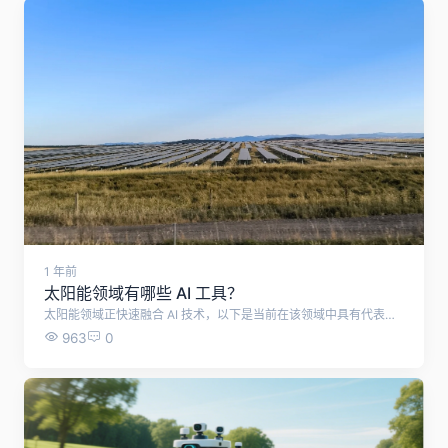
1 年前
太阳能领域有哪些 AI 工具？
太阳能领域正快速融合 AI 技术，以下是当前在该领域中具有代表性的 AI 工具与平台，按用途分类整理： ? 一、太阳能项目选址与可行性分析 1. Aurora Solar（aurorasolar.com) 功能：屋顶建模、日照分析、经济性预测 技术：使用 AI 图像识别分析航拍图，自动识别屋顶尺寸和倾斜度 适用对象：住宅/商业屋顶光伏开发者 2. PVGIS + AI增强工具 功能：结合卫星气象数据与 AI 模型进行光照模拟和发电量预测 平台：由欧盟开发，可集成 AI 模型自行扩展 ? 二、太阳能系统性能监测与预测维护（O\&M） 3. Raptor Maps（raptormaps.com) 功能：无人机+AI 图像识别检测光伏面板故障（如热点、碎裂、污染） 技术：深度学习自动识别热成像数据 适用对象：太阳能电站运营商、资产管理公司 4. SenseHawk（被 Reliance 收购） 功能：用 AI 进行太阳能电站生命周期管理，从设计、施工到运维 亮点：数字孪生模型、故障预测、运维效率提升 ? 三、电站级发电预测与调度优化 5. Xendee 功能：微电网与多能系统（含太阳能）AI 优化模拟平台 用途：经济运行优化、容量规划、储能调度优化 6. Autogrid Flex 功能：AI预测负荷与太阳能产出，实时电网调度优化 适用对象：电力公司、能源服务商、聚合商（VPP） ? 四、全球资源分析与GIS应用 7. Solargis + AI（solargis.com) 功能：太阳辐射预测、建模、损失分析 AI用途：用于自动清洗数据、降噪、填补遥感缺失 8. Google Project Sunroof 功能：使用 AI + 卫星图像估算某一地址的太阳能潜力 适合：用户自助查询装太阳能是否划算（美国可用） ? 五、开发者工具 & 开源资源 9. pvlib-python + AI 模块集成 功能：开源光伏建模库，适合与机器学习框架结合，如： 使用 scikit-learn / XGBoost 做发电量预测 结合 TensorFlow 实现组件级健康预测 10. SolarAI Technologies（亚洲新兴平台） 服务：结合 Google Earth + AI 识别建筑屋顶，做户用光伏推广、商机推荐 目标：为销售团队提供自动线索生成与客户分析 ? 典型AI应用方向小结： 领域 AI应用举例 项目选址 卫星图像识别、屋顶建模、光照模拟 系统监测 无人机图像分析、热成像故障识别 发电预测 天气+历史数据机器学习建模 运维优化 故障预测、数字孪生、维护建议 智能营销 潜在客户自动识别、报价模拟 （ ChatGPT推荐 ）
963
0