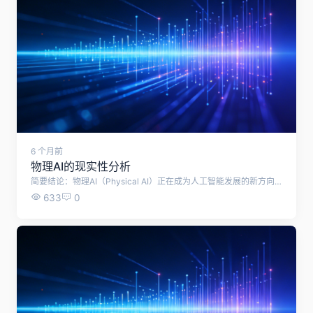
6 个月前
物理AI的现实性分析
简要结论：物理AI（Physical AI）正在成为人工智能发展的新方向，它的现实性在于能否真正理解并遵循物理规律。目前已有测试框架和硬件架构推动落地，但仍存在显著差距，现实应用需要长期迭代。 ? 什么是“物理AI” 定义：物理AI强调让人工智能不仅能生成文本或图像，还要能在现实世界中遵循物理定律，具备“具身智能”（Embodied AI）的能力。 目标：解决 AI 在仿真到现实（Sim-to-Real）转化中的落地难题，让机器人、自动驾驶、数字孪生等应用更可靠。 ? 当前研究进展 PAI-Bench 测试框架：佐治亚理工学院与卡内基梅隆大学团队提出的标准，用于评估 AI 是否理解物理规律。测试包含 2808 个真实案例，涵盖自动驾驶预测、机器人操作等场景。结果显示：人类准确率约 93.2%，而最佳 AI 模型仅 64.7%。 英伟达“物理AI”战略：在 CES 2026 提出，基于 Vera Rubin 超算平台 + Omniverse 仿真环境 + Jetson T4000 边缘硬件，构建闭环架构，强调“不要只生成像素，要生成行动”。 ✅ 现实性分析 优势： 技术驱动：硬件（GPU、边缘计算）和仿真平台（Omniverse）已具备支撑条件。 应用需求强烈：自动驾驶、机器人、工业制造等都需要 AI 遵循物理规律。 研究路径明确：已有标准化测试框架（PAI-Bench），为模型改进提供方向。 局限： 理解不足：现有模型在物理推理上的表现远低于人类水平。 数据难题：物理规律涉及连续性和复杂交互，难以通过大规模数据直接学习。 落地成本高：需要强算力、精细仿真和高性能硬件，短期内难以普及。 ⚠️ 风险与挑战 幻觉问题：AI可能生成视觉效果逼真但违反物理规律的结果。 安全性：在自动驾驶或机器人场景中，错误的物理推理可能导致事故。 标准缺失：虽然有 PAI-Bench，但行业尚未形成统一的评估体系。 ? 综合评价 物理AI的现实性在于“方向明确、路径清晰，但短期难以完全落地”。 它更像是未来十年 AI 的关键突破口：从“生成像素”走向“生成行动”。目前仍处于探索阶段，但随着硬件、仿真和测试框架的成熟，物理AI有望逐步应用于自动驾驶、机器人和工业场景。
633
0