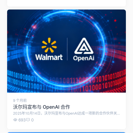
9 个月前
沃尔玛宣布与 OpenAI 合作
2025年10月14日，沃尔玛宣布与OpenAI达成一项新的合作伙伴关系： 合作内容：消费者将能够通过AI聊天机器人ChatGPT直接购买沃尔玛的商品，包括杂货（不含生鲜食品）、家庭日用品等，并实现即时结账。山姆会员店会员还可在与AI对话过程中规划膳食、补充日常必需品，并发现新的商品。顾客需先将沃尔玛账户与ChatGPT应用进行绑定，之后在购物时点击ChatGPT应用内的“购买”按钮即可完成下单。该功能计划在今年秋季晚些时候正式上线，届时也将支持第三方卖家的商品。 合作意义：此次合作将帮助零售商更深入地了解并预测客户需求，从而让线上购物体验变得更加个性化和主动化，不再仅仅是被动响应用户搜索。 双方合作基础：沃尔玛与OpenAI在其他业务领域已有合作基础，其内部团队已采用OpenAI认证课程及ChatGPT Enterprise企业版工具。 沃尔玛的AI布局：除了与OpenAI的合作，沃尔玛还推出了自研的生成式AI购物助手“Sparky”，旨在帮助顾客发现、比较商品并完成购买。未来，该功能将进一步扩展，支持自动复购、服务预约，并能理解来自文本、图像、音频和视频等多模态输入信息。
693
0