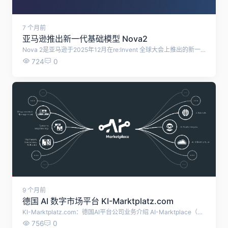
7 个月前
亚马逊推出新一代基础模型 Nova2
Nova 2是亚马逊于2025年12月在re:Invent 全球大会上推出的新一代基础模型家族，共包含4款模型，均需通过Amazon Bedrock平台使用，兼顾行业领先的性价比与多场景适配性，具体介绍如下 ： 1. Nova 2 Lite： 主打快速、高性价比的日常推理任务，可处理文本、图像和视频输入并生成文本。能通过调节“思考”深度平衡智能、速度与成本，适合客服聊天机器人、文档处理等场景。在基准测试中，它对标Claude Haiku 4.5、GPT - 5 Mini等模型，多数项目表现持平或更优。 2. Nova 2 Pro（预览版）： 是该家族中智能度最高的推理模型，可处理文本、图像、视频和语音输入并生成文本。适配代理编码、长期规划等复杂任务，还能作为“教师模型”向小型模型传递能力，在与Claude Sonnet 4.5、Gemini 2.5 Pro等主流模型的对比中，多项基准测试表现出色。 3. Nova 2 Sonic： 专注端到端语音交互的模型，能实现类人化实时对话。它支持多语言与丰富音色，拥有100万token上下文窗口，可支撑长时交互，还能与Amazon Connect等语音服务、对话框架无缝集成，适配客服、AI助手等语音场景。 4. Nova 2 Omni： 业内首款统一多模态推理与生成模型，可处理文本、图像等多种输入，还能同时生成文本和图像。它能一次性处理海量多格式内容，比如数百页文档、数小时音频等，适合营销素材一站式制作等需要整合多类信息的场景。 这4款模型均具备100万token上下文窗口，且内置网页查找和代码执行能力，能保障回答的时效性与实用性 。
724
0
9 个月前
德国 AI 数字市场平台 KI-Marktplatz.com
KI-Marktplatz.com：德国AI平台公司业务介绍 AI-Marktplace（也称为KI-Marktplatz）是一家德国AI平台公司，总部位于德国（与帕德博恩大学和弗劳恩霍夫研究所等机构紧密合作），专注于为工程领域的产品开发者和团队提供定制化的AI解决方案。该平台于2020年代初推出（由联邦经济和能源部BMWk资助的“AI作为生态系统驱动者”竞赛项目），旨在通过生成式AI（GenAI）加速工业创新，帮助企业从产品构想到市场推出的全过程实现效率提升、开发时间缩短和成本降低。公司将前沿研究与实用工程经验相结合，强调无缝集成AI到现有IT系统中，避免业务中断。 业务模式 AI-Marktplatz.com 采用数字市场平台模式，连接AI解决方案提供商、专家和用户。核心是通过咨询、实施和合作伙伴生态变现： 收入来源：定制咨询服务、PoC（概念验证）开发、部署支持，以及市场交易（如AI模型和技术授权）。 价值主张：端到端支持，从用例识别到规模化部署，通常在4周内从idea到PoC，帮助企业自动化例行任务、标准化设计并提升创新潜力。 主要服务 平台的服务分为三个阶段，覆盖工程全生命周期： 用例识别（Use Case Identification）：系统分析过程痛点，提供AI专家访问和个性化推荐，帮助企业识别KI应用机会（如需求工程中提升50%生产力）。 用例实施（Use Case Implementation）：快速开发和测试PoC，验证AI益处并降低风险，聚焦于机械、电子、软件和系统建模。 用例 rollout（Use Case Rollout）：无缝扩展和集成AI解决方案到现有系统中，支持产品生命周期管理（PLM），如变体管理和追溯性搜索。 其他扩展服务包括： AI在需求工程中的应用（生成规格文档）。 聊天助手辅助系统工程。 生成式AI在机械设计（标准化零件）、电子（SPS代码生成）和软件开发中的集成。 目标受众 主要针对工业工程团队和产品开发者，包括制造业、汽车、机械和电子行业企业（如Claas、Hella Gutmann、Diebold Nixdorf）。适合希望通过AI自动化设计、减少制造成本并加速市场引入的中型企业。 关键平台功能 AI市场：汇集AI模型、技术、基础设施和用例库，支持云端（如领先云提供商）或本地部署。 技术栈：基于客户需求选择基础模型、GenAI框架（如最新生成技术），并集成IDS（International Data Spaces）参考架构，确保数据安全和主权。 创新支持：访问研究网络，保持趋势前沿；覆盖领域包括系统建模、学科特定开发和PLM优化。 独特卖点：工业级AI集成（非通用工具），强调安全、效率和可扩展性；通过网络连接研究（如帕德博恩大学HNI）和行业实践。 合作伙伴与独特优势 合作伙伴：与研究机构（如帕德博恩大学HNI、弗劳恩霍夫IEM、ITS-OWL）和行业协会（如prostep ivip、KI Bundesverband、International Data Spaces Association）紧密合作。实际案例包括Westaflex、Übermetrics Technologies等企业的AI集成。 背书：获得acatech成员Prof. Dr.-Ing. Jürgen Gausemeier、KI Bundesverband的Vanessa Cann等专家认可，突出平台的可靠性和创新性。 独特优势：结合学术研究与企业实践，提供“即插即用”AI解决方案；强调数据主权（通过IDS），适合对隐私敏感的德国工业。 整体使命 KI-Marktplatz.com 的使命是为产品开发者提供工业适用的AI工具，解锁生成式AI在工程中的潜力。通过加速开发、提升产能和降低风险，帮助企业更快地将创新推向市场，最终推动德国工业的数字化转型。
756
0