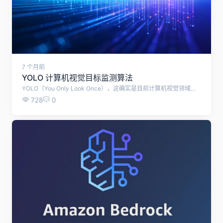
7 个月前
YOLO 计算机视觉目标监测算法
YOLO（You Only Look Once），这确实是目前计算机视觉领域最热门、应用最广泛的目标检测算法之一。 简单来说，如果把计算机看作一个学生，传统的检测算法像是让学生“拿着放大镜，一点点扫描图片里有什么”，而 YOLO 则是让学生“一眼扫过整张图，立刻说出图里有什么、在哪儿”。 这种“一眼识别”的特性，让 YOLO 在速度和准确性上取得了极佳的平衡。结合掌握的资料，这里为你详细拆解一下 YOLO 的核心原理、发展历程以及它在现实中的应用。 ? YOLO 的核心工作原理：像人眼一样“扫视” YOLO 的核心思想是将目标检测问题转化为一个回归问题。它不需要像旧算法（如 R-CNN）那样先猜区域再识别，而是通过一次神经网络计算，直接从图像像素回归出物体的位置和类别。 我们可以把它的工作流程想象成老师给班级分组： 网格划分（Grid Cells）： 算法会将输入的图像划分为 S times S 个小格子（例如 7x7）。如果一个物体的中心点落在某个格子里，那个格子就“负责”检测这个物体。 边界框预测（Bounding Boxes）： 每个格子会预测出几个边界框（例如 2 个），每个框包含 5 个参数：中心坐标 (x, y)、宽 w、高 h 以及一个置信度（表示框里确实有物体的概率）。 类别概率（Class Probabilities）： 同时，每个格子还会预测这个框内物体属于各个类别的概率（比如是猫的概率 80%，是狗的概率 5%）。 非极大值抑制（NMS）： 因为多个格子可能会检测到同一个物体，最后会通过 NMS 算法“去重”，保留得分最高的框，去掉重叠度高且得分低的框。 ? 从 V1 到 V8：YOLO 的进化之路 YOLO 算法自 2015 年诞生以来，经历了多次重大的架构升级。为了让你更直观地了解，这里整理了主要版本的演进逻辑： YOLOv1： 首次提出“单阶段检测”概念，将检测视为回归问题。 开创性工作，速度快，但小目标检测精度一般。 YOLOv2/v3： 引入 Anchor Boxes（先验框）和多尺度预测。 检测精度大幅提升，尤其是小物体。v3 成为经典里程碑。 YOLOv4： 集成了大量优化技巧（CSPDarknet, PANet, Mosaic数据增强）。 在保持速度的同时，精度达到了当时的顶尖水平。 YOLOv5： 基于 PyTorch 实现，工程化极佳。 极易上手，提供了从小到大的多种模型（s/m/l/x），部署方便，工业界主流。 YOLOv8： 最新主流版本，进一步优化了架构和损失函数。 性能更强，支持分类、检测、分割等多种任务，是目前的首选之一。 ? 为什么 YOLO 如此受欢迎？ ⚡ 极快的速度： 由于只需要“看一次”，YOLO 可以轻松达到实时处理（如 45 FPS 甚至更高），非常适合处理视频流。 ? 全局视野： 它在预测时利用了整张图的上下文信息，因此在背景中误检（把背景当作物体）的概率比两阶段算法要低。 ?️ 强大的泛化能力： 它学习到的特征具有很好的通用性，迁移到其他数据集上通常也能取得不错的效果。 ? 实际应用场景 基于 YOLO 的这些特性，它在很多领域都有广泛的应用： ? 智慧安防： 实时监控画面中的人体检测、异常行为识别。 ? 自动驾驶： 识别道路上的车辆、行人、交通标志，为车辆决策提供依据。 ? 工业质检： 在生产线上快速识别产品缺陷、零件缺失或错位。 ? 医疗影像： 辅助医生识别 X 光片或 CT 图像中的病变区域（如肿瘤）。 ? 物流分拣： 识别包裹上的条形码或分类标签。 ? 对初学者的建议 如果想入门或使用 YOLO 进行图像识别： 新手入门： 推荐从 YOLOv5 或 YOLOv8 开始。它们的官方文档非常完善，代码（通常是 PyTorch 版本）易于理解，且社区支持丰富。 数据准备： 图像识别的效果很大程度上取决于数据。你需要准备标注好的数据集（通常标注工具会生成 .txt 或 .xml 文件，标明物体的类别和坐标）。 硬件要求： 虽然 YOLO 很快，但训练过程通常还是需要 GPU（如 NVIDIA 显卡）来加速。
728
0