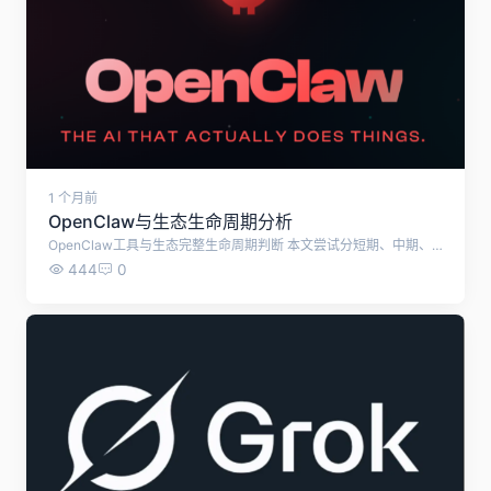
1 个月前
OpenClaw与生态生命周期分析
OpenClaw工具与生态完整生命周期判断 本文尝试分短期、中期、长期三段，结合项目现状、风险、护城河客观测算OpenClaw这款智能体工具或者相似工具的发展趋势。 一、短期生命力（1～3年，2026–2029）：完全安全、高速增长，是黄金运营窗口期 支撑理由 赛道刚需独一无二，差异化壁垒极强 OpenClaw是极少数本地系统级执行、模型无关、纯自托管的终端Agent运行框架，定位“能操作电脑文件、软件、桌面的AI助手”，区别于LangGraph/CrewAI这类后端开发框架、AutoGPT纯实验型智能体。普通办公、个人自动化、小微企业没有替代同类成熟开源工具，C端+中小企业需求持续释放。 社区与生态飞轮已经跑通 GitHub 30万+星标、近千名全球持续贡献者，日均数百条PR/Issue迭代，更新频率行业第一；创始人Peter全职维护，大厂（英伟达、Kimi、MiniMax）主动适配接入； ClawHub官方技能仓库沉淀数千标准化Skill，国内衍生生态（xia345、各类中文技能站、私有化二次改版）持续扩容，形成标准锁定； MIT宽松开源协议，允许企业二次改造、搭建托管服务，大量服务商入局完善配套生态（部署、安全加固、私有化定制）。 行业周期红利：本地终端Agent处于普及早期 2026被行业定义为桌面Agent落地元年，云端大模型成本持续下行、本地Ollama离线模型普及，完美匹配OpenClaw“本地优先”架构；未来3年，个人自动化、企业内网办公自动化需求只会扩张。 短期仅有的可控风险 Token调用成本偏高、频繁更新易出现版本兼容bug、本地高权限带来安全隐患； 以上问题官方正在持续迭代修复，企业级备份、权限沙箱、日志审计功能已逐步补齐，属于可优化痛点，不会动摇存续根基。 结论：未来1–3年是生态最繁荣、流量最大、变现最顺畅的阶段。 二、中期生命力（3～7年，2029–2033）：稳定存续，但竞争加剧、增速放缓 存续核心逻辑 标准化生态具备长期锁定效应 SKILL.md、ClawHub统一技能规范、openclaw CLI命令行已经形成行业事实标准。就算出现竞品，开发者、存量数万套技能、企业定制项目迁移成本极高，生态不会短时间崩塌，会维持稳定使用人群。 分层商业模式支撑项目持续维护 原生项目开源免费，但周边商业化闭环成型：企业私有化部署服务、安全审计、托管云服务、垂直行业技能付费、模型渠道分销，持续产生现金流反哺社区开发，不会出现“没人维护停更”的局面。 使用人群分层留存 C端极客、办公自动化爱好者会长期使用； 中小企业内网自动化、数据处理场景高度依赖本地执行Agent，大厂SaaS Agent无法满足内网隐私需求； 开发者持续基于OpenClaw做二次分支、私有化改版，衍生生态会持续分流、延续整个“龙虾生态”的热度。 中期衰减变量（会降低增速，但不会淘汰项目） 微软、苹果、国产操作系统推出原生系统级AI助手，抢占普通小白用户； 新轻量化终端Agent开源框架分流开发者； 各国监管对本地高权限AI自动化工具出台更严格合规要求，提高企业落地门槛； 结论：3–7年不会消亡，但行业从爆发期进入存量竞争，流量红利收窄，平台需要深耕私有化、企业定制、垂直细分赛道才能持续盈利。 三、长期生命力（7年以上，2033之后）：分两种极端走向 走向1：长期持续存活（概率60%），变成基础设施级工具 如果行业发展符合以下趋势，OpenClaw会像现在的Python、Git一样长期存续： 终端自主Agent成为电脑标配生产力工具，本地执行、离线隐私是永久刚需； OpenClaw持续完成企业级、合规化改造，成为政企内网自动化标准选型； 社区形成基金会/商业公司承接维护，摆脱单一创始人依赖，实现长久开源运营。 走向2：逐步边缘化、被新一代架构替代（概率40%） 触发条件： 操作系统底层内置标准化Agent执行层，统一API，第三方独立运行框架失去生存空间； 多模态、具身智能技术迭代，全新架构完全替代“技能+本地脚本执行”模式； 全球监管全面限制本地高权限自主AI工具，商用落地基本锁死，仅小众极客圈子留存。 即便被边缘化，存量存量技能、配套站点、私有部署项目仍会维持5–10年长尾生命周期，不会瞬间彻底消失。 四、关键风险：会大幅缩短生命周期的致命隐患 安全重大事故 若出现大规模Skill供应链投毒、批量本地数据泄露事件，企业端市场会快速萎缩，仅保留个人玩家生态；官方正在完善自动病毒扫描、技能审核机制，风险持续降低。 创始人断更、无承接主体 当前项目由Peter单人主导，若后续精力转移、无商业公司接手维护，迭代速度断崖式下滑，竞争力快速落后竞品；目前已有多家AI服务商、模型厂商深度合作，存在接手预期。 算力成本长期居高不下 如果大模型API按量价格无法大幅下降，普通用户长期使用成本过高，会劝退大众用户，仅留存企业付费群体。 国内政策监管收紧 国内针对本地自主自动化工具出台限制，国内衍生生态、配套导航平台流量大幅下滑，但海外生态不受影响。 五、综合最终总结 0–3年（黄金期）：放心投入建站、填充内容、运营变现，生态高速扩张，流量红利充足； 3–7年（平稳期）：生态稳定存在，竞争变多，需要走差异化（私有化、离线、海外双语）路线维持竞争力； 7年以上（分化期）：要么成为长期基础设施永续存在，要么逐步小众长尾，即便衰退也有数年缓冲时间； 整体安全底线：至少拥有5年以上稳定商业运营周期，足够覆盖站点开发、回本、盈利完整周期；中长期只要避开通用综合赛道，主打本地离线私有化细分，生命周期会进一步拉长。
444
0